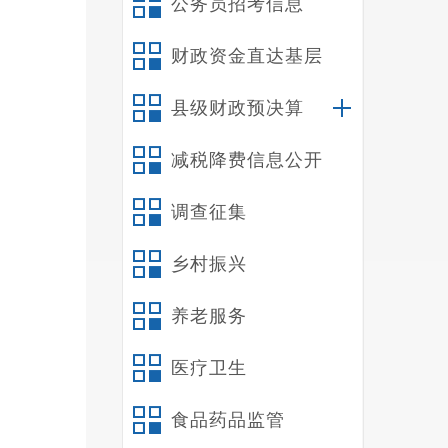
公务员招考信息
三
四
财政资金直达基层
第
一
县级财政预决算
三
减税降费信息公开
五
六
调查征集
第
第
乡村振兴
一
1
养老服务
事初中
医疗卫生
2
发展的
食品药品监管
3