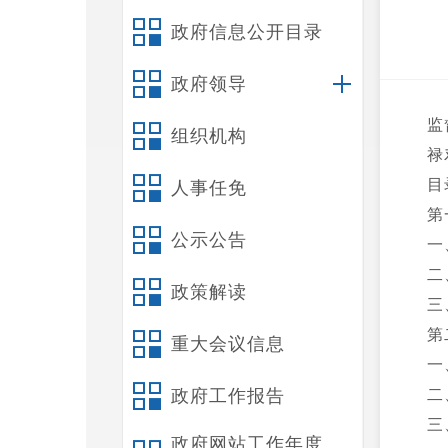
政府信息公开目录
政府领导
监
组织机构
禄
目
人事任免
第
公示公告
一
二
政策解读
三
第
重大会议信息
一
政府工作报告
二
三
政府网站工作年度