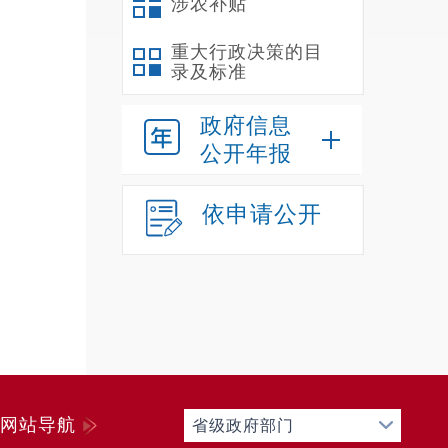
涉农补贴
（
三
重大行政决策的目
录及标准
（
认
政府信息
庭学生
公开年报
（
种法律
依申请公开
内部管
（
学工作
（
服务等
教育优
第
网站导航
省级政府部门
（