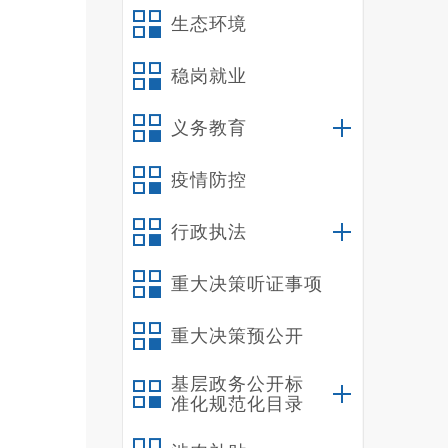
理、使
生态环境
二
（
稳岗就业
我
义务教育
我
（
疫情防控
我
（
行政执法
我
管理人
重大决策听证事项
我
重大决策预公开
年
养老保
基层政务公开标
人。
准化规范化目录
车