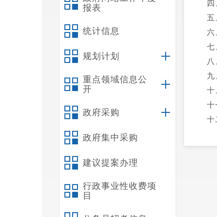
四
报表
五
统计信息
六
七
规划计划
八
九
重点领域信息公
开
十
十
政府采购
十
十
政府集中采购
十
建议提案办理
十
第
行政事业性收费项
一
目
二