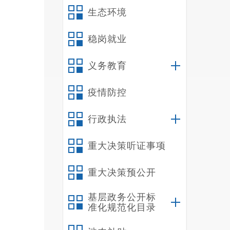
指导协
生态环境
主义理
市、县
稳岗就业
新闻发
义务教育
合作。
究掌握
疫情防控
传和信
县关于
行政执法
公民和
政策措
重大决策听证事项
与新媒
重大决策预公开
策，管
权保护
基层政务公开标
片、发
准化规范化目录
织部管