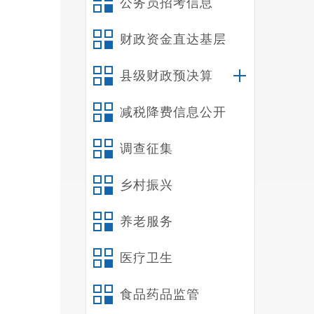
公务员招考信息
二
三
财政资金直达基层
四
五
县级财政预决算
六
减税降费信息公开
第
第
调查征集
一
中
乡村振兴
工作的
负
养老服务
文化相
医疗卫生
署，协
形态工
食品药品监管
日常监