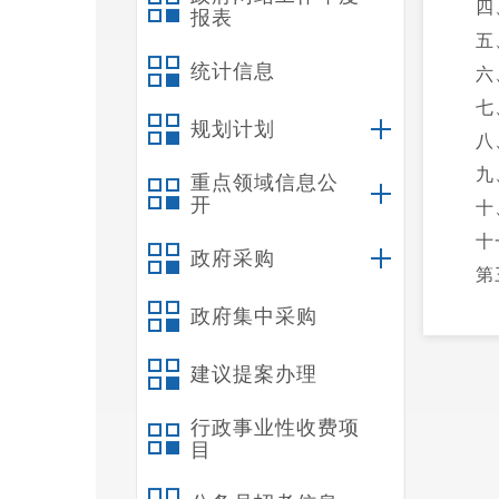
四
报表
五
统计信息
六
七
规划计划
八
九
重点领域信息公
开
十
十
政府采购
第
一
政府集中采购
二
建议提案办理
三
四
行政事业性收费项
第
目
一