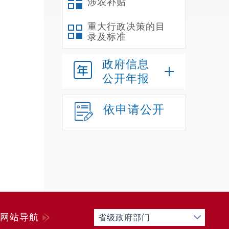
涉农补贴
道）党
部教育
重大行政决策的目
录及标准
部署，
县公民
政府信息
愿服务
公开年报
二
（
依申请公开
我
科、意
位：禄
（
纳
中
纳
网站导航
省级政府部门
禄劝彝