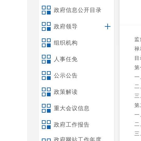
政府信息公开目录
政府领导
监
组织机构
禄
目
人事任免
第
公示公告
一
二
政策解读
三
第
重大会议信息
一
政府工作报告
二
三
政府网站工作年度