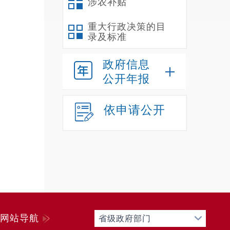
涉农补贴
养老保
10辆
重大行政决策的目
录及标准
三
第
政府信息
（
公开年报
除
性基金
依申请公开
到功能
级科目
的空表
第
一
禄
328
网站导航
省级政府部门
205,