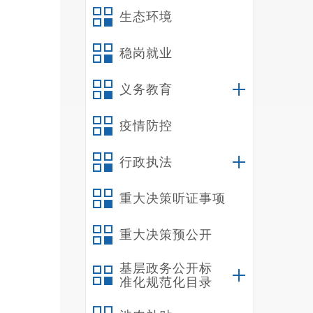
医疼痛
生态环境
柱关节
外、泌
稳岗就业
泌、血
义务教育
科、血
技科室
疫情防控
库)、
我
行政执法
（
我
重大决策听证事项
（
重大决策预公开
我
管理人
基层政务公开标
我
准化规范化目录
年