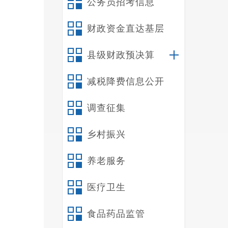
公务员招考信息
二
三
财政资金直达基层
四
五
县级财政预决算
六
减税降费信息公开
第
第
调查征集
一
建
乡村振兴
公开保
二
养老服务
（
医疗卫生
我
科、质
食品药品监管
科、医