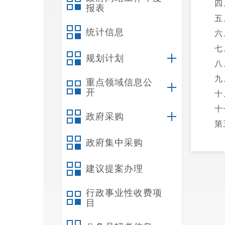
四
报表
五
统计信息
六
七
规划计划
八
九
重点领域信息公
开
十
十
政府采购
第
一
政府集中采购
二
建议提案办理
三
四
行政事业性收费项
第
目
一