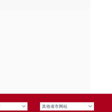
疫工作，发布疫情并组织扑灭；组织有害
业兽医的管理；组织全县乳畜品种、乳畜
质量监督检查；负责生鲜乳特别是学生用
责种畜禽管理、畜牧统计预警监测、畜牧经
、标准化生产和规模化饲养；拟订兽医、
负责动物防疫、检疫、兽药及兽医器械管
组织开展兽药质量监督抽检和残留监控工
进行畜禽品种改良及饲草、饲料资源的开
安排的农业投资项目建设规划，提出农业投
关规定权限审批农业投资项目，负责农业
站
其他省市网站