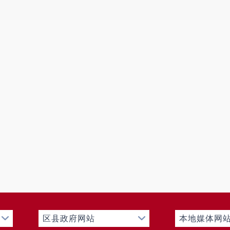
物防疫和检疫体系建设，组织监督对县内动植物的防疫检
生物普查，组织兽医医政、兽药药政和药检工作，负责执
资源、饲料的保护及合理开发利用；做好乳畜饲料产品的
奶质量安全检测体系建设和质量监督工作。
7. 拟订畜牧业发展规划、年度计划并组织实施；负
济信息的收集整理工作；指导畜牧业结构调整、健康养殖
兽药行业发展和动物疫病防控的规划、计划并组织实施；
理等工作；组织和协调突发重大动物疫情应急处置工作；
作；负责全县畜牧兽医科技推广及新技术的试验和示范，
发、利用等工作。
8. 负责农业投资管理。编制中央、省、市、县投资
资规模和方向、扶持农业农村发展财政项目的建议。按相
投资项目资金安排和监督管理。
二、 基本情况
区县政府网站
本地媒体网
（一）机构设置情况