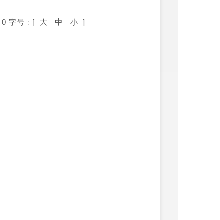
0
字号：[
大
中
小
]