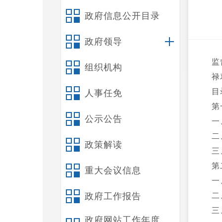
政府信息公开目录
政府领导
监
组织机构
禄
目
人事任免
第
公示公告
一
二
政策解读
三
第
重大会议信息
一
政府工作报告
二
三
政府网站工作年度