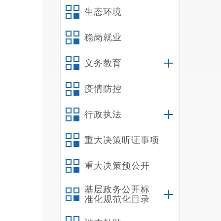
参照公
生态环境
1
（
稳岗就业
禄
义务教育
勤编制
勤人员
疫情防控
离
实
行政执法
三
1
重大决策听证事项
认
重大决策预公开
困家庭
平；建
基层政务公开标
委、县
准化规范化目录
实，制