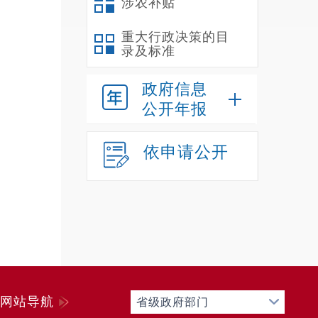
涉农补贴
校长为
分工，
重大行政决策的目
录及标准
的顺利
2
政府信息
强
公开年报
少数部
确保教
依申请公开
第
（
第
一
禄
312
事业收
网站导航
省级政府部门
0.0