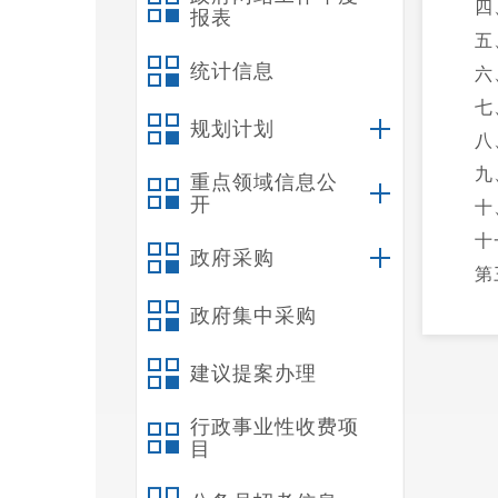
四
报表
五
统计信息
六
七
规划计划
八
九
重点领域信息公
开
十
十
政府采购
第
一
政府集中采购
二
建议提案办理
三
四
行政事业性收费项
第
目
一