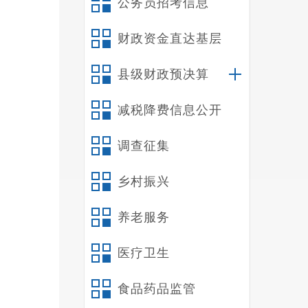
公务员招考信息
二
三
财政资金直达基层
四
五
县级财政预决算
六
减税降费信息公开
第
第
调查征集
一
禄
乡村振兴
部门的
二
养老服务
（
医疗卫生
我
（
食品药品监管
纳