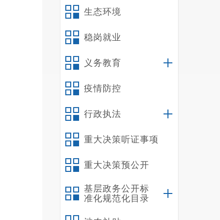
（
生态环境
我
生发展
稳岗就业
我
义务教育
（
禄
疫情防控
（
我
行政执法
管理人
我
重大决策听证事项
年
重大决策预公开
养老保
遗属1
基层政务公开标
车
准化规范化目录
三