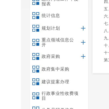
四
报表
五
统计信息
六
七
规划计划
八
九
重点领域信息公
开
十
十
政府采购
第
一
政府集中采购
二
建议提案办理
三
四
行政事业性收费项
第
目
一