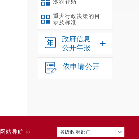
涉农补贴
1
（
重大行政决策的目
录及标准
良好的
（
政府信息
（
公开年报
2
（
依申请公开
（
现学校
（
辅助课
术和体
3
（
网站导航
省级政府部门
（