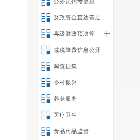
公务员招考信息
二
三
财政资金直达基层
四
五
县级财政预决算
六
减税降费信息公开
第
第
调查征集
一
1
乡村振兴
2
3
养老服务
4
医疗卫生
5
教育、
食品药品监管
二