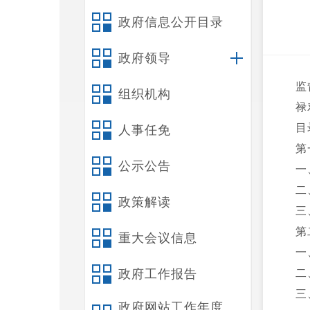
政府信息公开目录
政府领导
监
组织机构
禄
目
人事任免
第
公示公告
一
二
政策解读
三
第
重大会议信息
一
政府工作报告
二
三
政府网站工作年度