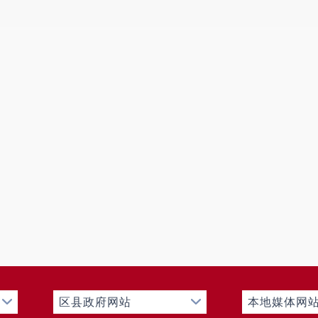
3. 健康教育所
4. 卫生监督执法局
5. 县医院
6. 中医院
7. 屏山社区卫生服务中心
8. 茂山卫生院
9. 团街卫生院
10. 云龙卫生院
11. 中屏卫生院
12. 撒营盘卫生院
13. 皎平渡卫生院
14. 汤郎卫生院
15. 则黑卫生院
16. 马鹿塘卫生院
区县政府网站
本地媒体网
17. 乌东德卫生院