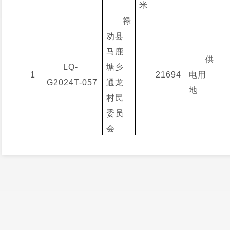
米
禄
劝县
马鹿
供
LQ-
塘乡
1
21694
电用
G2024T-057
通龙
地
村民
委员
会
（注：交易面积以勘测定界为准，其他条件详见挂牌
二、 竞买人范围：
（一）中华人民共和国境内外的法人、自然人和其他
外，均可申请参加竞买；被列入联合惩戒名单的失信主体
竞买。
（二）申请竞买的要求：只接受单独申请竞买，不接