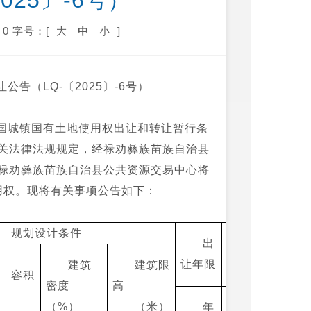
025〕-6号）
0
字号：[
大
中
小
]
公告（LQ-〔2025〕-6号）
国城镇国有土地使用权出让和转让暂行条
关法律法规规定，经禄劝彝族苗族自治县
禄劝彝族苗族自治县公共资源交易中心将
地使用权。现将有关事项公告如下：
规划设计条件
出
交易 起
让年限
始价
建筑
建筑限
容积
密度
高
率
（%）
（米）
年
万元