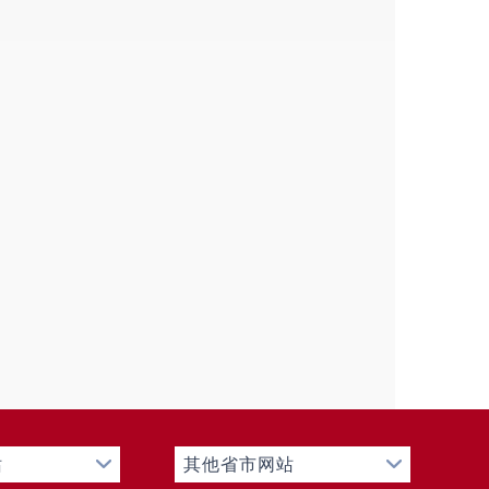
自动进入网上限时竞价程序，通过网上限
，按照价高者得的原则确定竞得人。
交易系统申请并参与竞买。数字证书的办
明市公共资源交易电子服务系统/全国公
料下载—土地使用权系统操作手册进行下
热线：010-86483801；数字证书
现状及所列条件，提交竞买申请视同对本
。
网上竞买申请（即通过网上交易系统进
申请。
站
其他省市网站