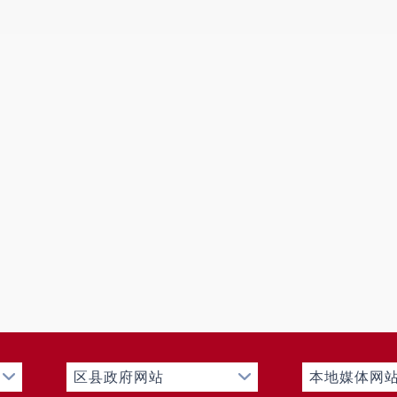
上限时竞价的决定并提交至网上交易系统，网上交易系统
时竞价确定最高报价人。
八、 竞得人的确定
本次国有建设用地使用权挂牌出让采用增价挂牌方式
九、 其他需要公告的事项
（一）申请人须注册取得数字认证证书方可登录网上
理程序和申请资料要求详见土地使用权系统操作手册（“昆
共资源交易平台”界面【云南省·昆明市】：办事指南—资
载）。（注册有疑问请联系北京筑龙信息技术有限责任公司服务
运维服务24小时客服热线：400-6727-666）。
（二）竞买申请人应详尽了解本次网上挂牌出让地块
次网上挂牌出让地块的现状及所列条件无异议并全面接受
（三）本次国有建设用地使用权网上挂牌出让只接受
行），不接受书面、电话、邮寄、电子邮件及口头等竞买
区县政府网站
本地媒体网
十、 查询网址