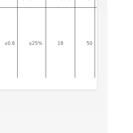
≤0.6
≤25%
18
50
813. 525
出让文件）
组织，除其他法律法规及规章另有规定
及拖欠土地出让价款的用地单位不得参与
受联合申请竞买。