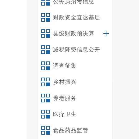
公务员招考信息
财政资金直达基层
县级财政预决算
1.
2.
减税降费信息公开
3.
4.
调查征集
5.
6.
乡村振兴
7.
养老服务
8.
9.
医疗卫生
10
11
食品药品监管
12