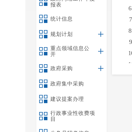
报表
6
统计信息
7
8
规划计划
9
重点领域信息公
1
开
1
政府采购
1
政府集中采购
1
1
建议提案办理
1
行政事业性收费项
目
1
1