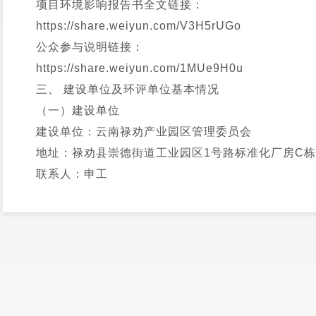
项目环境影响报告书全文链接：
https://share.weiyun.com/V3H5rUGo
公众参与说明链接：
https://share.weiyun.com/1MUe9H0u
三、 建设单位及环评单位基本情况
（一）建设单位
建设单位：云南禄劝产业园区管理委员会
地址：禄劝县崇德街道工业园区1号路标准化厂房C栋
联系人：申工
联系电话：0871-68991777
电子邮件：LQGWH8991777@163.com
（二）环评单位
单位名称：云南湖柏环保科技有限公司
电话及传真：0871-64118873
联 系人：洗马塘化工园区污水处理厂（一期）环评课