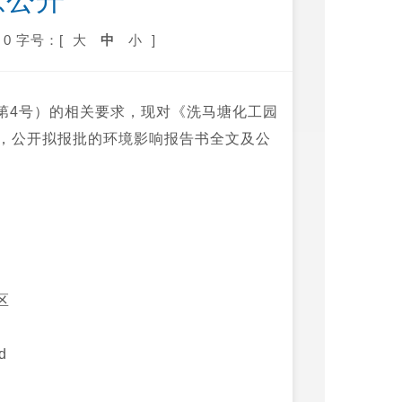
息公开
0
字号：[
大
中
小
]
第4号）
的相关要求，现对《洗马塘化工园
，公开拟报批的环境影响报告书全文及公
区
d