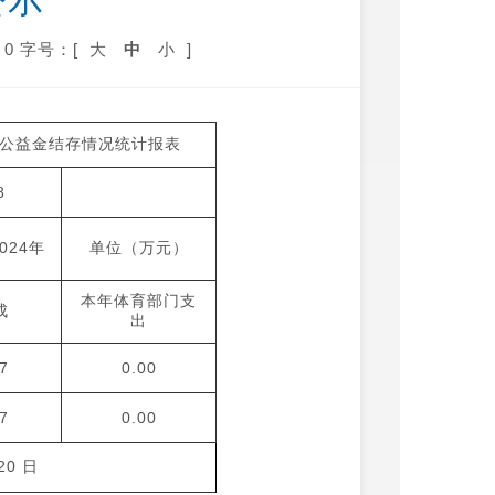
公示
0
字号：[
大
中
小
]
票公益金结存情况统计报表
8
024年
单位（万元）
本年体育部门支
成
出
7
0.00
7
0.00
0 日