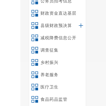
公务员招考信息
工作室
2
财政资金直达基层
名者（
（
县级财政预决算
1
减税降费信息公开
满的；
2
调查征集
3
4
乡村振兴
5
三
养老服务
（
医疗卫生
选
台公开
食品药品监管
（