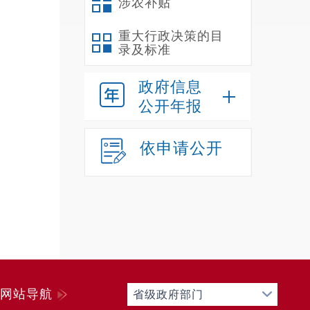
涉农补贴
考
量化考
重大行政决策的目
录及标准
1
（
政府信息
（
公开年报
（
课+现
依申请公开
签字。
愿放弃
（
不得低
2
由
件4）
网站导航
省级政府部门
31日