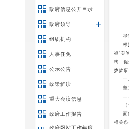
政府信息公开目录
政府领导
禄
组织机构
根
禄”实
人事任免
构，促
公示公告
拨款事
一
政策解读
坚
二
重大会议信息
（
政府工作报告
面
相关条
政府网站工作年度