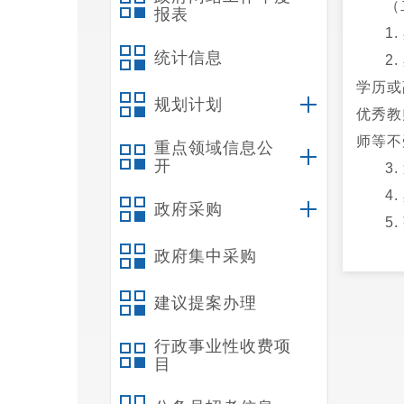
（
报表
1
统计信息
2
学历或
规划计划
优秀教
师等不
重点领域信息公
开
3
4
政府采购
5
师、名
政府集中采购
一项者
建议提案办理
6
7
行政事业性收费项
（
目
1