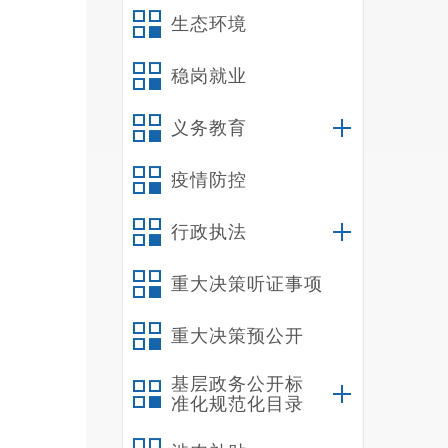
1
生态环境
2
（kmlq
稳岗就业
（
义务教育
（
（
疫情防控
（
（
行政执法
（
（
重大决策听证事项
根
重大决策预公开
禄”人
员，一
基层政务公开标
自行承
准化规范化目录
（