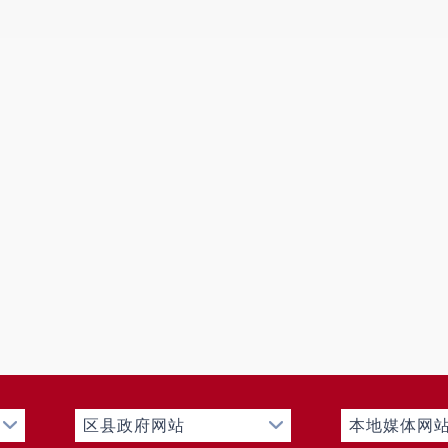
（砂滤+碳滤+一级反渗透+二级反渗透）处理后，回用
油池处理后，与其余生活污水经化粪池处理后排入自建的
利用 城市杂用水水质》（GB/T18920-2020）中的
绿化浇灌和道路洒水，不外排；初期雨水排入已建的初期
（三）噪声
采取隔声、消声、减振等措施后，厂界昼、夜间噪声
标准》（GB12348-2008）3类限值要求。
（四）固体废物
废包装材料统一收集后定期外卖给废品收购商；纯水
厂家回收处理；MVR 蒸发器副产物定期外售给工业废盐
产；除尘系统废弃滤袋、滤芯由厂家更换及回收处置；隔
理；生活垃圾、一体化污水处理设施污泥、化粪池粪污委
行《危险废物贮存污染控制标准》（GB18597-2023
（HJ2025-2012），规范设置危险废物贮存间，并委
区县政府网站
本地媒体网
（五）地下水、土壤环境