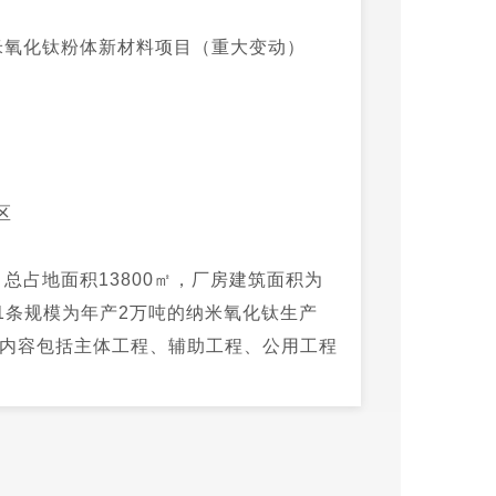
米氧化钛粉体新材料项目（重大变动）
区
总占地面积13800㎡，厂房建筑面积为
设1条规模为年产2万吨的纳米氧化钛生产
程内容包括主体工程、辅助工程、公用工程
胜威华庆新材料有限公司绿色新能源电池材
368.8万元，占总投资的4.28%。
过滤→喷雾干燥→粉碎→包装→纳米氧化