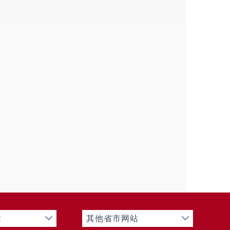
于生产，不外排。生活污水中食堂废水经隔
生活污水处理站处理达到《城市污水再生
城市绿化标准限值，雨天暂存中水池，晴天回用
雨水收集池内，回用于绿化不外排。
排放应满足《工业企业厂界环境噪声排放
制备反渗透膜及过滤材料需定期更换，由
处置企业进行回收利用；除尘灰回用于生
油池油污及泔水委托有资质单位清运处
托环卫部门清运处置；危险废物应严格执
）、《危险废物收集贮存运输技术规范》
托有资质单位清运处置。
站
其他省市网站