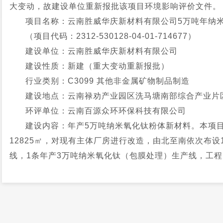
大变动，故建设单位重新报批该项目环境影响评价文件。
项目名称：云南胜威华庆新材料有限公司5万吨年纳
（项目代码：2312-530128-04-01-714677）
建设单位：云南胜威华庆新材料有限公司
建设性质：新建（重大变动重新报批）
行业类别：C3099 其他非金属矿物制品制造
建设地点：云南禄劝产业园区洗马塘南部综合产业片
环评单位：云南百源众环环保科技有限公司
建设内容：年产5万吨纳米氧化钛粉体新材料。本项目
12825㎡，对现有主体厂房进行改造，由北至南依次布
线，1条年产3万吨纳米氧化钛（包膜处理）生产线，工
和环保工程。初期雨水收集池、事故应急池等依托“云南
料项目”已建设施。项目总投资32000万元，其中环保投资1
纳米钛白粉工艺流程：钛白粉→投料→打浆→研磨→
钛。