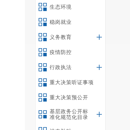
生态环境
（
领域
稳岗就业
三
义务教育
（
应当
疫情防控
（
行政执法
科室
重大决策听证事项
（
险评
重大决策预公开
保程
基层政务公开标
准化规范化目录
（
整。