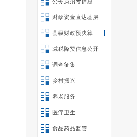
公务员招考信息
（
二
财政资金直达基层
（
县级财政预决算
行动
减税降费信息公开
（
领域
调查征集
史文
乡村振兴
（
养老服务
举办
级决
医疗卫生
（
食品药品监管
（