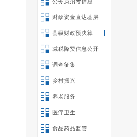
公务员招考信息
理、
财政资金直达基层
理服
3
县级财政预决算
以及
减税降费信息公开
4
调查征集
取的
乡村振兴
措施
养老服务
1
医疗卫生
2
色景
食品药品监管