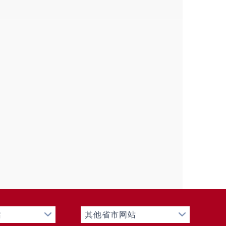
将所查事项的抽查检查结果通过
公示
。
局权责清单行政职权
20项，其
查4项、行政强制4项。
局严格
落实行政执法人员资格管
人员
20人
；
二是
全面落实网上资
名。
三是
对行政执法人员持有行
员离开行政执法岗位
的
收回其行
度重视行政执法人员培训，
2024
4年4月25日，组织参加了全省行
复议法
打好基础；
二是
组织
15名
行政执法能力提升专题培训，培训
、规章和政策文件等业务知识、
站
其他省市网站