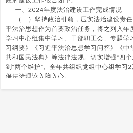
政府建设工作报告如下。
一、
2024年度法治建设工作完成情况
（一）坚持政治引领，压实法治建设责任
平法治思想作为首要政治任务，将之列入年
学习中心组集中学习、干部职工会、专题学
习纲要》《习近平法治思想学习问答》《中
共和国民法典》等法律法规。切实增强
“四
到“两个维护”。全年共组织党组中心组学习
保法治理论入脑入心。
（二）明确责任分工，落实法治建设任务
县财政局
高度重视
法治建设
工作，
党政主
第一责任人职责，
形成主要领导亲自抓、分
合的工作格局，
2024年全年安排调度法治建
设工作计划和责任清单，将法治建设任务层