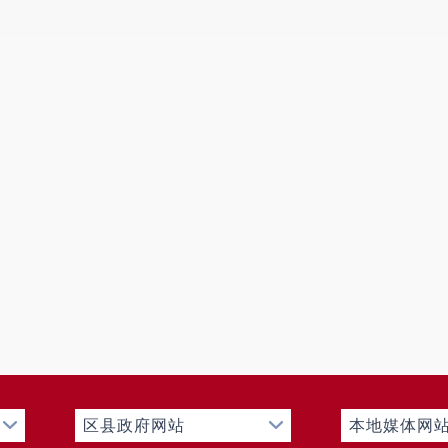
照
“谁检查、谁录入、谁公开”的原则，分别
国家企业信用信息公示系统（云南）向社会
2.
健全完善行政执法体系。
制定县财政
中，行政许可0项、行政处置12项、行政检
3. 强化
行政执法
人员管理。一是
县财政
理和持证上岗制度
，目前我局在库行政执法
格考试
制度
2024年报名参加行政执法人员2
政执法证件实行动态管理
，对调离、退休人
政执法证件，并办理注销手续。
4.
加强行政执法人员培训。
县财政局高
年开展过2次行政执法人员培训，
一是
202
政复议法培训，为
贯彻实施好新修订的行政
干部职工参加了2024年度云南省财政系统
内容包含公共法律知识和财政领域法律法规
区县政府网站
本地媒体网