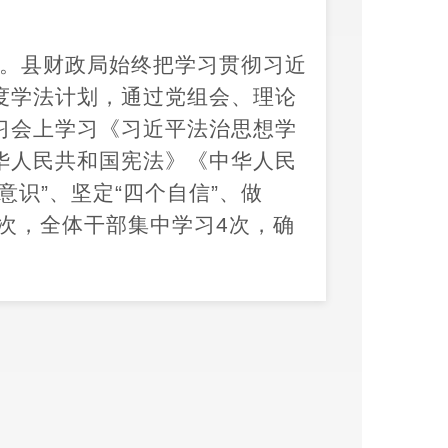
。
县财政局始终把学习贯彻习近
度学法计划，通过党组会、理论
习会上学习《习近平法治思想学
华人民共和国宪法》《中华人民
个意识”、坚定“四个自信”、做
2次，全体干部集中学习4次，确
要负责人切实履行推进法治建设
管领导具体抓、相关科室协同配
设工作4次
。制定详细的法治建
层分解，落实到具体部门和责任