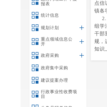
点信
报表
镇各
统计信息
2
组学
规划计划
干部
重点领域信息公
规，
开
知识
政府采购
3
镇属
政府集中采购
节点
建议提案办理
行政事业性收费项
作的
目
全面