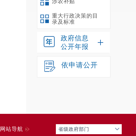
涉农补贴
集体
4
重大行政决策的目
录及标准
把关
法律
政府信息
控制
公开年报
行使
5
依申请公开
善向
有资
阳光
多元
网站导航
省级政府部门
解联