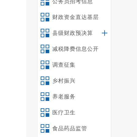
公务员招考信息
近平
学习
财政资金直达基层
划。
管理
县级财政预决算
补短
减税降费信息公开
展
“
常态
调查征集
对点
乡村振兴
养老服务
革，
化、
医疗卫生
从
“
食品药品监管
传、