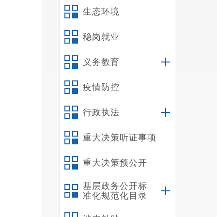
打造
生态环境
营造
主动
稳岗就业
义务教育
1
执法
疫情防控
人
，
行政执法
提高
2
重大决策听证事项
制度
明执
重大决策预公开
抗，
基层政务公开标
3
准化规范化目录
利益