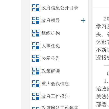
政府信息公开目录
2
政府领导
学习
组织机构
央、
体部
人事任免
不断
况报
公示公告
政策解读
1
重大会议信息
治政
关法
政府工作报告
部署
政府网站工作年度