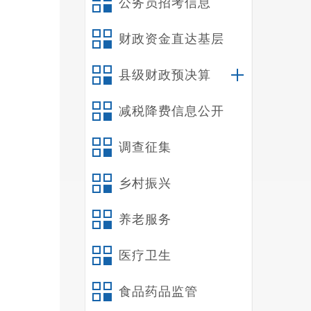
公务员招考信息
县优化
+政务
财政资金直达基层
理”。
化营商
县级财政预决算
提升政
减税降费信息公开
（
一
调查征集
体讨论
制，发
乡村振兴
化法律
义。三
养老服务
行政规
医疗卫生
（
严
食品药品监管
确保2