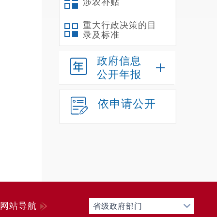
涉农补贴
2
神，全
重大行政决策的目
录及标准
持续贯
质量发
政府信息
盖学法
公开年报
监测和
提升监
依申请公开
象行政
禄
2
网站导航
省级政府部门