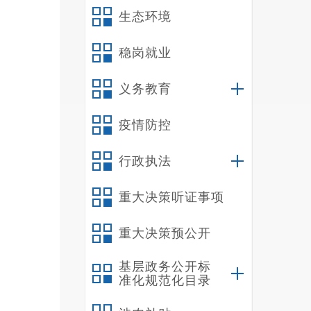
务公开
生态环境
（
加
稳岗就业
人民共
义务教育
加警示
分利用
疫情防控
发挥“
群众对
行政执法
二
一
重大决策听证事项
重要指
重大决策预公开
象法治
需进一
基层政务公开标
和内容
准化规范化目录
三