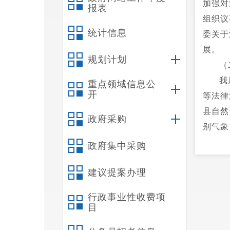
加强对
报表
组织议
统计信息
委关于
展。
规划计划
（
我
重点领域信息公
开
等法律
县自然
政府采购
别气象
预案》
政府集中采购
漏报空
建议提案办理
证明3
增雨作
行政事业性收费项
（
目
一