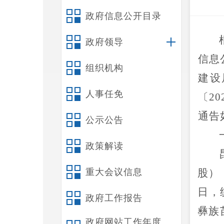
政府信息公开目录
政府领导
信息
组织机构
建设
人事任免
〔
20
通告
公示公告
政策解读
重大会议信息
股）
日
，
政府工作报告
彝族
政府网站工作年度