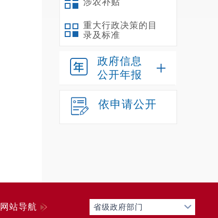
涉农补贴
重大行政决策的目
录及标准
商
品
:
政府信息
目录
公开年报
化气
成本
依申请公开
格。
上
1
2
价格
1
35.5
网站导航
省级政府部门
2