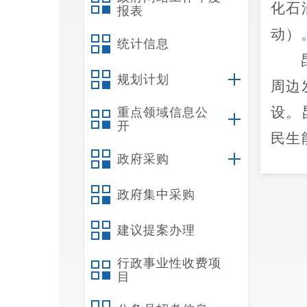
化石
报表
动）
统计信息
规划计划
周边
设。
重点领域信息公
开
民生
政府采购
治县
禄劝
政府集中采购
明市
建议提案办理
经
10
行政事业性收费项
将建
目
面积