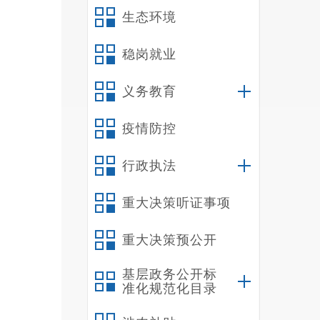
分级
生态环境
了储
稳岗就业
兼安
6
.
化
义务教育
炊事
疫情防控
根
行政执法
外，
范管
重大决策听证事项
重大决策预公开
基层政务公开标
准化规范化目录