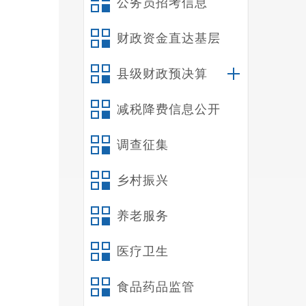
公务员招考信息
3
座
1
财政资金直达基层
根据
分，
县级财政预决算
减税降费信息公开
座
10
调查征集
压缩
乡村振兴
组成
房）
养老服务
防水
医疗卫生
站内
食品药品监管