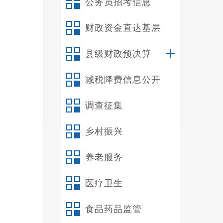
公务员招考信息
见的
行了
财政资金直达基层
演练
县级财政预决算
向培
声，
减税降费信息公开
捷、
调查征集
不足
乡村振兴
进行
养老服务
培训
的审
医疗卫生
财产
食品药品监管