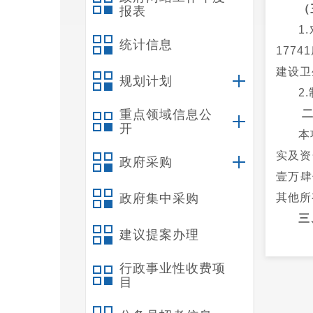
（
报表
1
统计信息
177
建设卫
规划计划
2
重点领域信息公
开
本
实及资
政府采购
壹万肆
政府集中采购
其他所
三
建议提案办理
（
（
行政事业性收费项
目
（
（