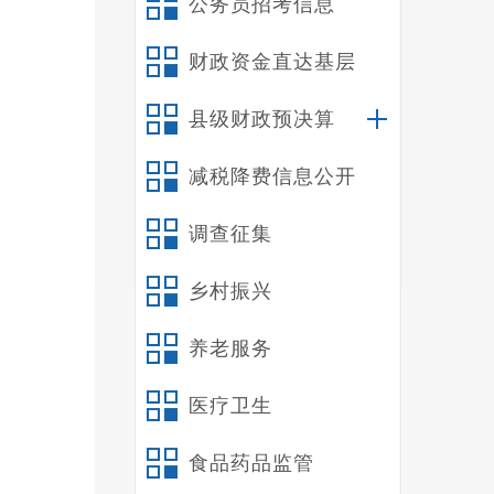
公务员招考信息
工作；
内，不
财政资金直达基层
四
（
县级财政预决算
以低报
减税降费信息公开
（
经作出
调查征集
五
1
乡村振兴
一次性
养老服务
2
六
医疗卫生
报
送达禄
食品药品监管
号）。