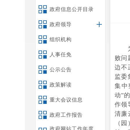
政府信息公开目录
政府领导
组织机构
人事任免
败问
边不
公示公告
监委
政策解读
集中
动”
重大会议信息
作领
清廉
政府工作报告
（园
政府网站工作年度