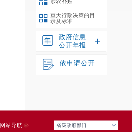
涉农补贴
备食
部门
重大行政决策的目
小组
录及标准
清单
政府信息
公开年报
作、
依申请公开
物处
全自
全管
流程
期内
网站导航
省级政府部门