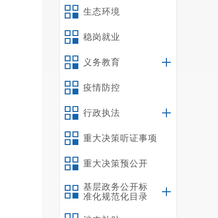
生态环境
稳岗就业
制过
义务教育
食费
儿园
疫情防控
收取
行政执法
重大决策听证事项
（园
全工
重大决策预公开
的问
基层政务公开标
准化规范化目录