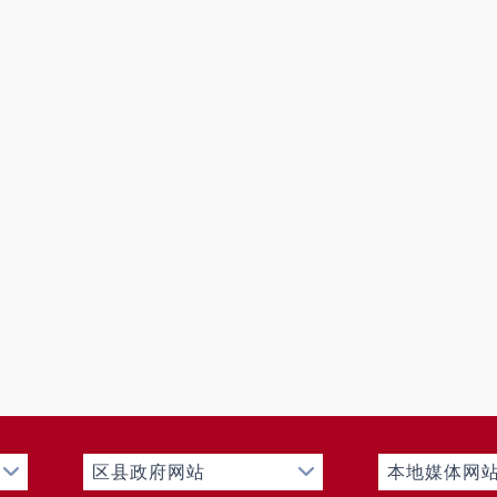
据了解，县委社会工作部将积极探索志愿服务新模式，
的志愿服务活动为载体，积极引导更多群体参与志愿服务
强大力量。（来源：融媒体记者曲乐 编辑：李宗卫 编审
区县政府网站
本地媒体网