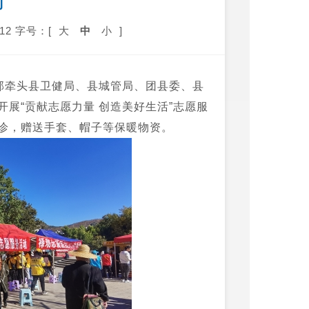
动
12
字号：[
大
中
小
]
部牵头县卫健局、县城管局、团县委、县
展“贡献志愿力量 创造美好生活”志愿服
诊，赠送手套、帽子等保暖物资。