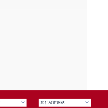
当好“暖心人”、做实“暖心事”，以多元化
，凝聚起服务经济发展、融入基层治理的
：张云松 终审：周明）
站
其他省市网站