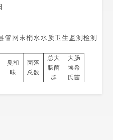
日
县
管网末梢
水
水质
卫生监测检测
总大
大肠
臭和
菌落
肠菌
埃希
味
总数
群
氏菌
3
3
3
3
3
3
3
3
%
100%
100%
100%
100%