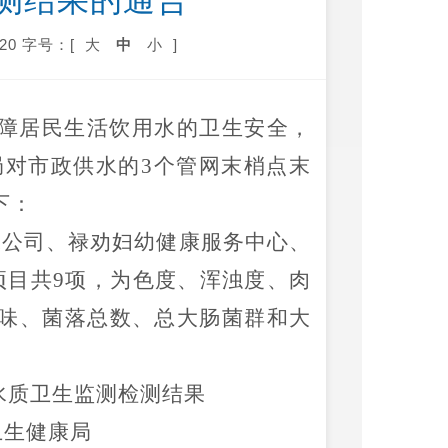
测结果的通告
20
字号：[
大
中
小
]
障
居
民生活饮用水的卫生安全，
局
对市政供水的
3
个管网末梢点末
下：
水公司、禄劝妇幼健康服务中心、
项目共
9
项，为色度、浑浊度、肉
味、菌落总数、总大肠菌群和大
水质
卫生监测检测结果
卫生健康局