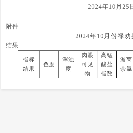
2024
年
10
月
25
附件
20
24
年
10
月份
禄劝
结果
肉眼
高锰
指标
浑浊
游离
色度
可见
酸盐
结果
度
余氯
物
指数
检测
3
3
3
3
3
件数
合格
3
3
3
3
3
件数
合格
率
100%
100%
100%
100%
100