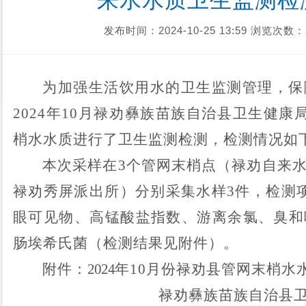
来水水质卫生监测检
发布时间：2024-10-25 13:59
浏览次数：
为加强生活饮用水的卫生监测管理，保
20
24
年
10
月
禄劝
彝族苗族自治县
卫生健康
梢水水质进行了卫生监测检测，检测情况如
本次
采样
在
3
个管网末梢点
（
禄劝自来
禄劝秀屏派出所）
分别
采集水样
3
件，检测
眼可见物、
高锰酸盐指数
、游离余氯、臭和
肠埃希氏菌（检测结果见附
件
）。
附件
：
20
24
年
10
月份
禄劝县管网末梢水
禄劝彝族苗族自治县