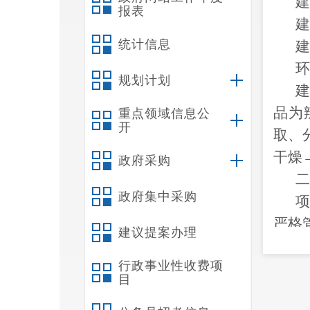
建
报表
建
统计信息
环
规划计划
建
品为
重点领域信息公
开
取、
干燥
政府采购
政府集中采购
项
严格
建议提案办理
理达
行政事业性收费项
闭门
目
响；