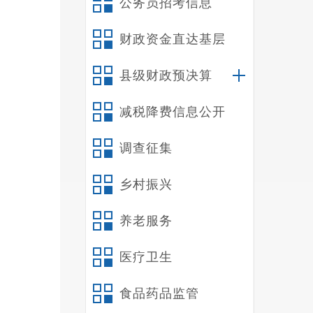
类后
公务员招考信息
门指
财政资金直达基层
（
县级财政预决算
减税降费信息公开
处理
间、
调查征集
废气
放，
乡村振兴
2二
养老服务
率标
医疗卫生
界浓
放监
食品药品监管