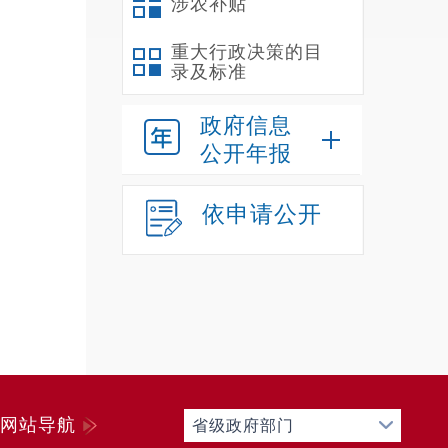
危废
涉农补贴
危险
重大行政决策的目
2023
录及标准
（
政府信息
好周
公开年报
项目
期检
依申请公开
负责
全安
项规
生产
物料
四
网站导航
省级政府部门