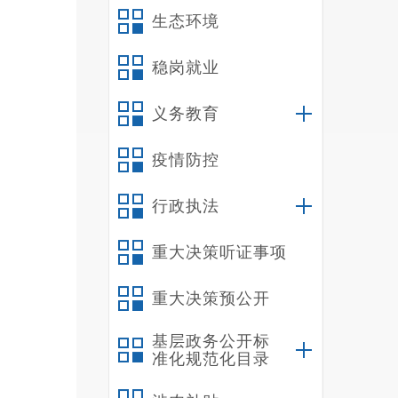
（
GB
生态环境
（
进入
稳岗就业
（
GB
义务教育
污水
（
疫情防控
产噪
《工
行政执法
不生
重大决策听证事项
（
期外
重大决策预公开
加工
基层政务公开标
滤网
准化规范化目录
置；