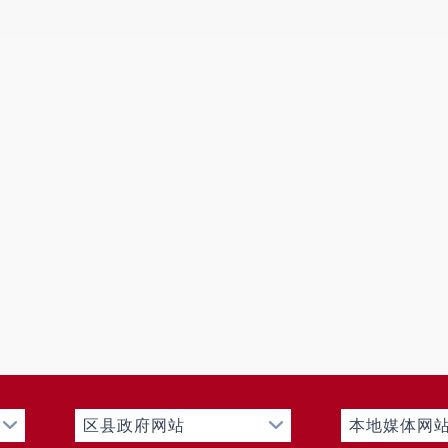
碍者的残疾少年儿童入学。任何普通学校不得拒绝接收具
就读，应积极为其学习、康复提供帮助。对于外来务工人
重度残疾通过送教上门方式完成义务教育阶段学业。
（九）依法规范学校招生行为。按照“谁审批、谁主管
的指导、监督和管理，严格落实《云南省中小学生学籍管
籍管理规定》的相关要求，严格执行“籍随人走”政策，严
（十）认真做好控辍保学工作。结合我县乡村振兴有
育控辍保学的意识，进一步完善义务教育控辍保学联控联保
归零督查制”“闭环工作机制”和“四步法”要求，认真落实
条件外，脱贫家庭适龄子女不失学辍学。建立失学辍学适
常管理维护，实时更新控辍保学工作台账及日常管理相关
生、留守儿童、残疾儿童等特殊群体的防控辍学工作机制
体学生，防止复学后辍学。要认真排查并严厉查处社会培训机
代义务教育的非法办学行为。
区县政府网站
本地媒体网
（十一）加强体育后备人才培养。县内体育传统特色