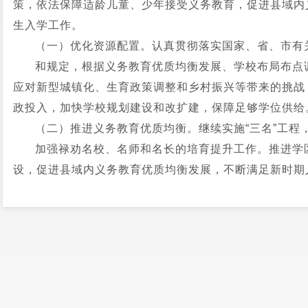
策，依法保障适龄儿童、少年接受义务教育，促进县域内
生入学工作。
（一）优化资源配置。认真贯彻落实国家、省、市有
和规定，根据义务教育优质均衡发展、学校布局布点
应对新型城镇化、生育政策调整和乡村振兴等带来的挑战
政投入，加快学校规划建设和改扩建，保障足够学位供给
（二）推进义务教育优质均衡。继续实施“三名”工程
加强禄劝名校、名师和名长的培育提升工作。推进学
设，促进县域内义务教育优质均衡发展，不断满足新时期
务县域发展战略水平。
（三）科学编制招生计划。乡镇（街道）人民政府（
学、复学适龄儿童少年的数量、分布区域等情况，报县教
况，根据就学需求，提前分析辖区内户籍适龄儿童少年的
况等因素，科学编制辖区内学校招生计划，合理划定招生
少年都有公费学位，做到义务教育责任区100%覆盖，不