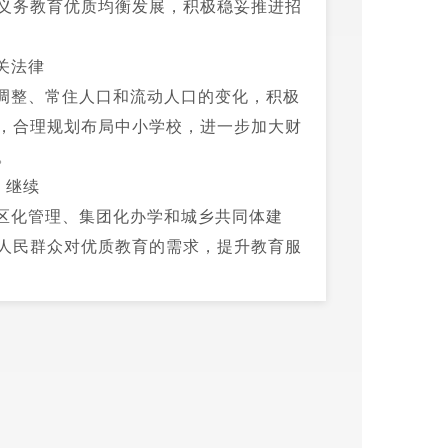
义务教育优质均衡发展，积极稳妥推进招
关法律
调整、常住人口和流动人口的变化，积极
，合理规划布局中小学校，进一步加大财
。
，继续
区化管理、集团化办学和城乡共同体建
人民群众对优质教育的需求，提升教育服
办事处）要提前将本区域内秋季学期应入
育体育局汇总，县教体局结合预登记情
数量、户口、居住地、学校规模、交通情
范围，依法保障辖区内每位户籍适龄儿童
留盲区、盲点，确保应入尽入。加强对学