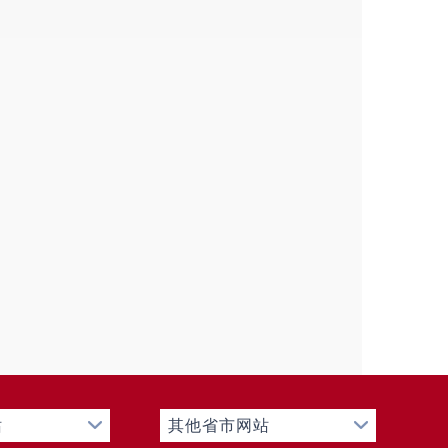
有普通学习能力的残疾适龄儿童少年随班
员随迁子女，轻度残疾安排随班就读，中
”和“属地管理”原则，加强对学校招生工作
理细则》《禄劝彝族苗族自治县中小学学
禁“空挂学籍、买卖学籍”等违规行为。
效衔接工作，牢固树立常态化推进义务教
机制，认真贯彻落实“双线十人制”“动态
各项资助政策，确保除身体原因不具备学习
龄儿童少年工作台账，做好相关系统的日
数据。健全在校学生特别是脱贫家庭学
，进一步关注单亲家庭、学困生等特殊群
构以“国学班”“读经班”“私塾”等形式替
站
其他省市网站
项目学校要加强校园足球等特色项目的培