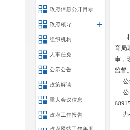
政府信息公开目录
政府领导
组织机构
育局
人事任免
审，
公示公告
监督
公
政策解读
公
重大会议信息
6
891
办
政府工作报告
政府网站工作年度