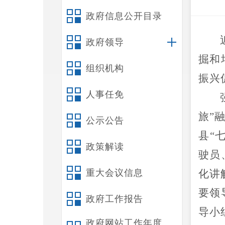
政府信息公开目录
政府领导
掘和
组织机构
振兴
人事任免
旅
”
公示公告
县
“
政策解读
驶员
重大会议信息
化讲
要领
政府工作报告
导小
政府网站工作年度