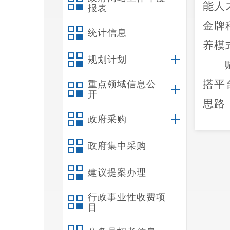
能人
报表
金牌
统计信息
养模
规划计划
搭平
重点领域信息公
开
思路
政府采购
度、
基础
政府集中采购
定
“
建议提案办理
兴业
禄劝
行政事业性收费项
目
乡村
士为