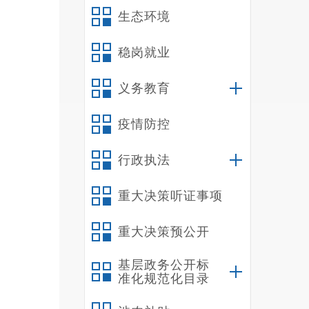
完善
生态环境
录，
稳岗就业
域3
单。
义务教育
疫情防控
化、
行政执法
行政
重大决策听证事项
构”
重大决策预公开
个
政
基层政务公开标
准化规范化目录
按照
标。