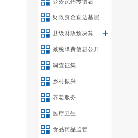
公务员招考信息
财政资金直达基层
表一
县级财政预决算
位在
减税降费信息公开
工作
调查征集
式，
要是
乡村振兴
速建
养老服务
医疗卫生
新时
食品药品监管
并动