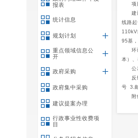
项
报表
建
统计信息
线路起
110
规划计划
95基
重点领域信息公
环
开
本）、
公
政府采购
反
政府集中采购
号 3.
附
建议提案办理
2
意见
行政事业性收费项
目
昆
2