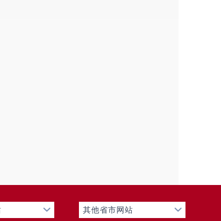
查指导，研究解决工作中出现的
予通报和追究责任，促进信息公
议和责任追究等现象。
项
年废止件数
现行有效件数
0
0
0
0
项
处理决定数量
0
站
其他省市网站