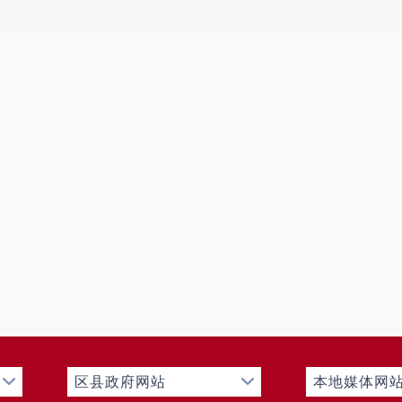
和措施落实到位。加强对信息公开工作的督
新情况和新问题。对于出现问题的方面，给
开工作有序、有效开展。
全年未发生社会评
二、
主动公开政府信息情况
第二十条第（一）
信息内容
本年制发件数
本
0
规章
0
行政规范性文件
第二十条第（五）
信息内容
本年
行政许可
区县政府网站
本地媒体网