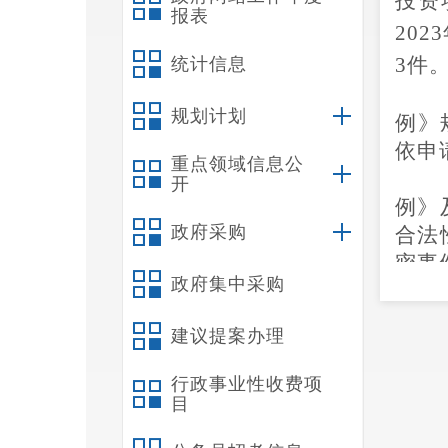
投资
报表
20
3件
统计信息
规划计划
例》
依申
重点领域信息公
开
例》
政府采购
合法
密
事
政府集中采购
进网
建议提案办理
善，
行政事业性收费项
目
息
33