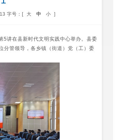
y1
13
字号：[
大
中
小
]
座第5讲在县新时代文明实践中心举办。县委
位分管领导，各乡镇（街道）党（工）委