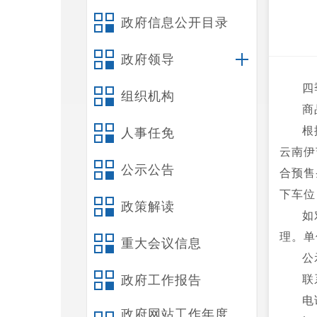
政府信息公开目录
政府领导
四
组织机构
商
根
人事任免
云南伊
公示公告
合预售
下车位
政策解读
如
理。单
重大会议信息
公
政府工作报告
联
电
政府网站工作年度