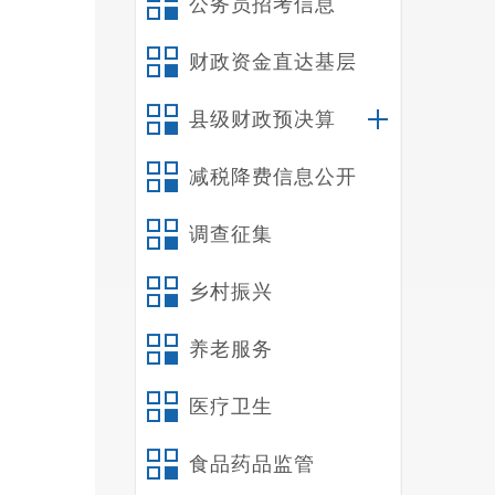
公务员招考信息
范，
同标
财政资金直达基层
理体
县级财政预决算
减税降费信息公开
育赛
调查征集
实施
乡村振兴
批
”
养老服务
治工
医疗卫生
由地
食品药品监管
可
”