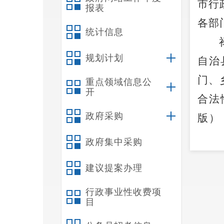
市行
报表
各部
统计信息
规划计划
自治
门、
重点领域信息公
开
合法
政府采购
版）
（街
政府集中采购
《禄
建议提案办理
布。
行政事业性收费项
目