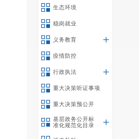
生态环境
行政
稳岗就业
革，
义务教育
施机
疫情防控
项目
行政执法
住建
重大决策听证事项
重大决策预公开
可事
基层政务公开标
的实
准化规范化目录
政许