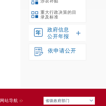
涉农补贴
出
所
重大行政决策的目
录及标准
大
院
政府信息
注：
1
公开年报
≥
0.02
2
依申请公开
网站导航
省级政府部门