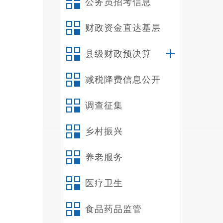
公务员招考信息
《生
准
财政资金直达基层
县级财政预决算
禄
劝
减税降费信息公开
自
调查征集
来
1
水
乡村振兴
公
司
养老服务
大
院
医疗卫生
禄
劝
食品药品监管
妇