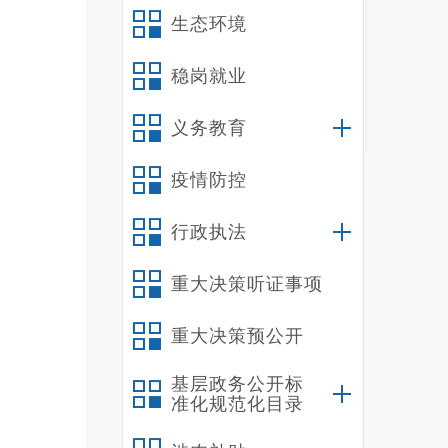
幼
生态环境
健
康
稳岗就业
2
服
义务教育
务
中
疫情防控
心
大
行政执法
院
禄
重大决策听证事项
劝
秀
重大决策预公开
屏
社
基层政务公开标
准化规范化目录
3
区
派