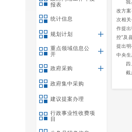
我
报表
改方案
统计信息
次相关
作提出
规划计划
控”及
提出明
重点领域信息公
开
中央生
四
政府采购
截
月，全
政府集中采购
度能耗
建议提案办理
五
（
行政事业性收费项
《禄劝
目
减产能