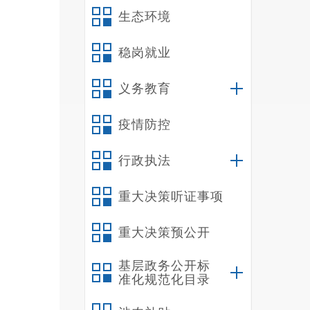
单管理
生态环境
（
监管部
稳岗就业
我县重
义务教育
建设情
认
疫情防控
产投资
工艺、
行政执法
关要求
能降耗
重大决策听证事项
六
重大决策预公开
无
七
基层政务公开标
无
准化规范化目录
八