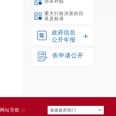
涉农补贴
无
九
重大行政决策的目
录及标准
2
到解决
政府信息
十
公开年报
已
十
依申请公开
下
作落实
（
划，加
（
我县规
式做好
网站导航
省级政府部门