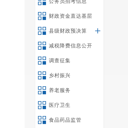
公务员招考信息
安排企
能源消
财政资金直达基层
（
制度，
县级财政预决算
策和能
减税降费信息公开
项目，
目节能
调查征集
查，经
平，4
乡村振兴
（
能全面
养老服务
目录》
医疗卫生
实际已
拟建“
食品药品监管
备的产