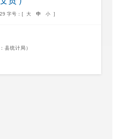
投资）
29
字号：[
大
中
小
]
来源：县统计局）