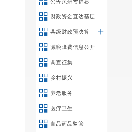
公务员招考信息
十八
财政资金直达基层
点，
县级财政预决算
能，
的部
减税降费信息公开
案。
调查征集
乡村振兴
养老服务
中全
思想
医疗卫生
全面
食品药品监管
足试