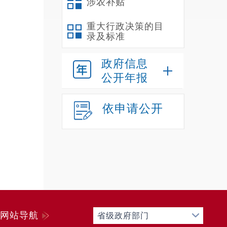
涉农补贴
行业
重大行政决策的目
义务
录及标准
参与
政府信息
公开年报
广、
依申请公开
西省
围绕
收管
共文
网站导航
省级政府部门
业创