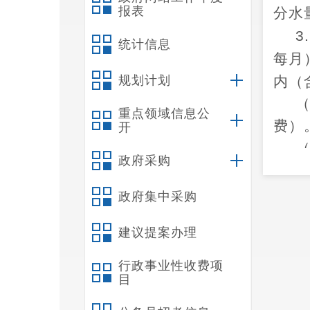
报表
分水
3
统计信息
每月
规划计划
内（
（
重点领域信息公
费）
开
（
政府采购
纳入
政府集中采购
指标
建议提案办理
取；
上继
行政事业性收费项
目
定执