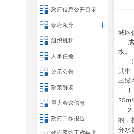
政府信息公开目录
政府领导
城区
组织机构
水。
人事任免
（
其中
公示公告
三级
政策解读
1
25m
³
重大会议信息
2
政府工作报告
的，
分水量
政府网站工作年度