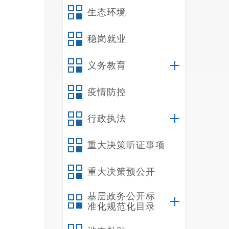
生态环境
取；三
3
稳岗就业
丧失劳
方米的
义务教育
（
（
疫情防控
（
行政执法
单位严
水处理
重大决策听证事项
个月及
算、专
重大决策预公开
2
基层政务公开标
3
准化规范化目录
司办公
务承诺