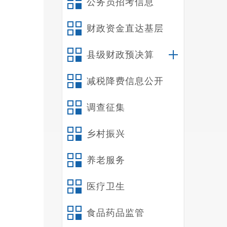
公务员招考信息
电话。
三
财政资金直达基层
1
县级财政预决算
2
的规定
减税降费信息公开
四
1
调查征集
（禄发
业用水
乡村振兴
（
养老服务
表”抄
1
医疗卫生
量25
2
食品药品监管
元/m