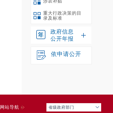
涉农补贴
4
重大行政决策的目
5
录及标准
息。
6
政府信息
7
公开年报
咨
报
依申请公开
监
网站导航
省级政府部门