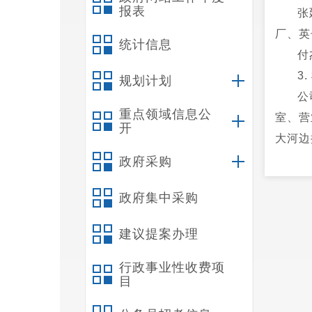
报表
张
厂、英
统计信息
付
3
规划计划
公
重点领域信息公
室、营
开
大河边
地
政府采购
营
政府集中采购
营
每
建议提案办理
6898
二
行政事业性收费项
目
1
依据；