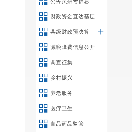
公务员招考信息
财政资金直达基层
五
县级财政预决算
（总
减税降费信息公开
年）
调查征集
和总
乡村振兴
自动
养老服务
动或
医疗卫生
食品药品监管