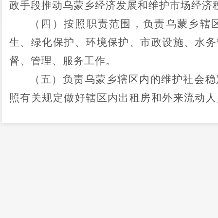
政手段推动
乌蒙
乡
经济发展和维护市场经济
（四）按照职责范围，负责
乌蒙
乡
辖
生、绿化保护、环境保护、市政设施、水务
督、管理、服务工作。
（五）负责
乌蒙
乡
辖区内的维护社会稳
照有关规定做好辖区内出租房和外来流动人
解、法律服务等工作，维护辖区居民群众的
（六）负责辖区
行政村
建设和管理工作
兴办社会福利事业，发动和组织
村组干部
成
责拥军优属、优抚安置、社会救济、社会福
生、文教等工作；指导和帮助
村
民委员会开
民委员会的群众自治组织作用。