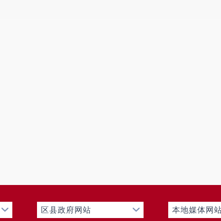
乡党委、人民政府
安排的其他工作。
四、社会建设办公室
承担
乌蒙
乡
各村
建设、社会组织建设科
负责
乌蒙
乡
各村
建设，拟定
各村
建设发展规
路命名、门牌证的办理、地域勘界及
各村
干
人口管理服务及无偿献血、防艾等公共卫生
技术推广工作。协调县级对口部门，做好
乌
工作。
五、社会治安维稳综合治理办公室
承担
乌蒙
乡
社会治安综合治理（综治中
禁毒）职能；负责扫黑除恶、维稳、信访
区县政府网站
本地媒体网