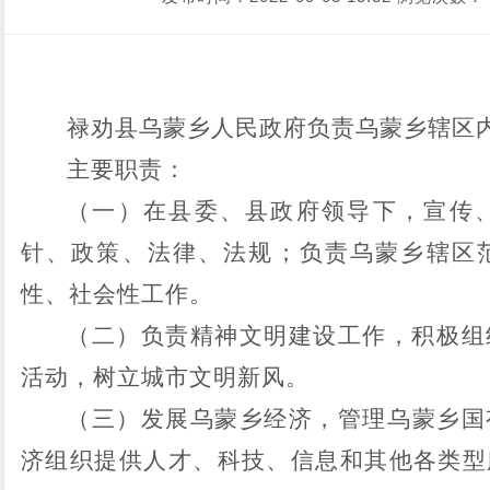
禄劝县
乌蒙乡
人民政府
负责
乌蒙
乡
辖区
主要职责：
（一）在县委、县政府领导下，宣传
针、政策、法律、法规；负责
乌蒙
乡
辖区
性、社会性工作。
（二）负责精神文明建设工作，积极组
活动，树立城市文明新风。
（三）发展
乌蒙
乡
经济，管理
乌蒙
乡
国
济组织提供人才、科技、信息和其他各类型