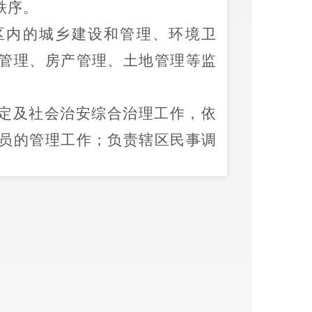
秩序。
区内的城
乡
建设和管理、环境卫
管理、房产管理、土地管理等监
定及社会治安综合治理工作，依
员的管理工作；负责辖区民事调
合法权益。
，积极开展
村级
服务工作，大力
员开展各类型社区公益活动；负
利、残联、社区文化、科普、计
展组织建设和制度建设，发挥
村