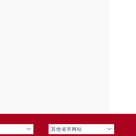
协、扶贫、卫健、计生等职能。
划，指导
各村
管理服务，做好道
部日常管理培训工作；做好流动
工作；完成好科学知识普及科学
蒙
乡党委、人民政府
安排的其他
心建设、治安分色、见义勇为、
、
610
工作、反恐怖、人民防空工
站
其他省市网站