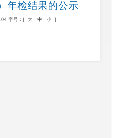
）年检结果的公示
04
字号：[
大
中
小
]