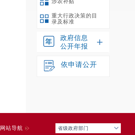
涉农补贴
织党
重大行政决策的目
神文
录及标准
责，
政府信息
门，
公开年报
依申请公开
育、
责
乌
路命
生活
残疾
网站导航
省级政府部门