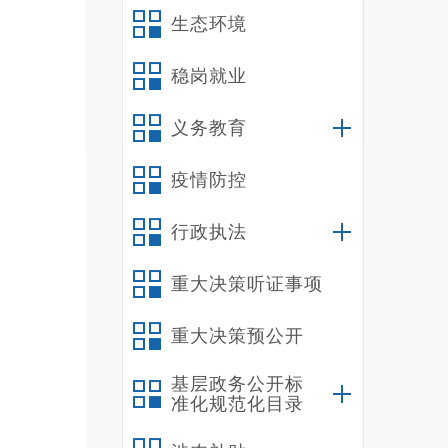
生态环境
德镇
稳岗就业
义务教育
能，
上工
疫情防控
业营
行政执法
包、
重大决策听证事项
理、
新能
重大决策预公开
委、
基层政务公开标
准化规范化目录