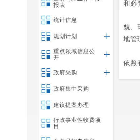
和必
报表
统计信息
貌、
规划计划
地管
重点领域信息公
开
依照
政府采购
调解
政府集中采购
办社
建议提案办理
优属
行政事业性收费项
教等
目
会的