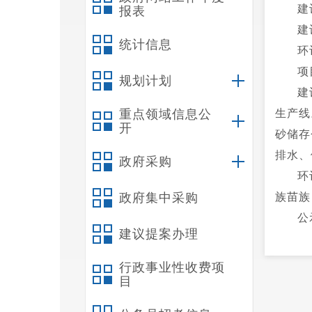
建
报表
建
统计信息
环
项
规划计划
建
重点领域信息公
生产线
开
砂储存
排水、
政府采购
环
政府集中采购
族苗族
公
建议提案办理
反
22号 
行政事业性收费项
目
附
2