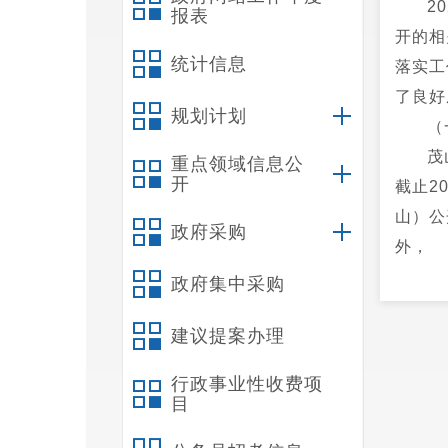
2
报表
开的相
统计信息
落实工
了良好
规划计划
（
茂
重点领域信息公
开
截止2
山）公
政府采购
外，
茂
政府集中采购
房改造
建议提案办理
开。
（
行政事业性收费项
茂
目
依申请