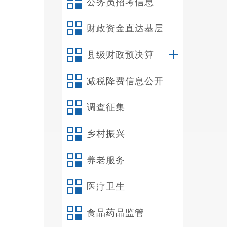
公务员招考信息
府信息
而发生
财政资金直达基层
（
一
县级财政预决算
负责信
减税降费信息公开
作格局
政府信
调查征集
是加强
各村信
乡村振兴
平。
（
养老服务
一
医疗卫生
旅游资
平台，
食品药品监管
了群众