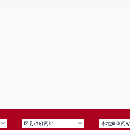
信息内容
本年收费
行政事业性收费
三、
收到和处理政府信息公开申请情况
（本列数据的勾稽关系为：第一项加第二项之和，
自然
等于第三项加第四项之和）
商
人
企
一、本年新收政府信息公开申请数量
0
二、上年结转政府信息公开申请数量
0
（一）予以公开
0
（二）部分公开
（区分处理的，只计这一情
0
形，不计其他情形）
1.
属于国家秘密
0
2.
其他法律行政法规禁止公开
0
3.
危及
“
三安全一稳定
”
0
（三）
区县政府网站
本地媒体网
4.
保护第三方合法权益
0
不予公