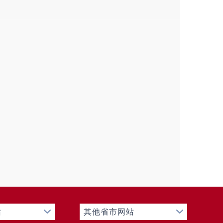
金额（单位：万元）
0
申请人情况
法人或其他组织
总计
业
科研
社会公
法律服
其他
业
机构
益组织
务机构
0
0
0
0
0
0
0
0
0
0
0
0
0
0
0
0
0
0
0
0
0
0
0
0
0
0
0
0
0
0
0
0
0
0
0
0
0
0
0
0
0
0
站
其他省市网站
0
0
0
0
0
0