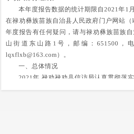
本年度报告数据的统计期限自
2021
年
1
在禄劝彝族苗族自治县人民政府门户网站（
年度报告有任何疑问，请与禄劝彝族苗族自
山街道东山路
1
号，邮编：
651500
，
lqxflxb@163.com
）。
一、总体情况
2021
年
,禄劝禄劝县信访局认真贯彻落
条例》和县政府信息公开要求，坚持以公开
正、公平、合法、便民的原则，积极搭建互
与权、表达权、监督权的呼应。
（一）主动公开情况。
2021
年，
禄劝县