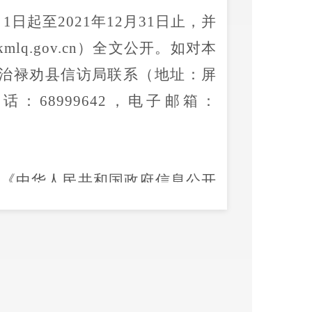
月
1
日起至
2021
年
12
月
31
日止，并
kmlq.gov.cn
）全文公开。如对本
治
禄劝县信访局
联系（地址：屏
电话：
68999
642
，电子邮箱：
实《中华人民共和国政府信息公开
为常态、不公开为例外，遵循公
联网时代对人民群众知情权、参
信访局
通过禄劝彝族苗族自治县