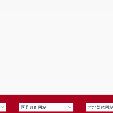
行政事业性收费
三、
收到和处理政府信息公开申请情况
（本列数据的勾稽关系为：第一项加第二项之和，等于第
自然
三项加第四项之和）
人
一、本年新收政府信息公开申请数量
1
二、上年结转政府信息公开申请数量
0
（一）予以公开
0
（二）部分公开
（区分处理的，只计这一情形，
0
不计其他情形）
1.
属于国家秘密
1
2.
其他法律行政法规禁止公开
0
3.
危及
“
三安全一稳定
”
0
（三）
4.
保护第三方合法权益
0
不予公
区县政府网站
本地媒体网
5.
属于三类内部事务信息
0
开