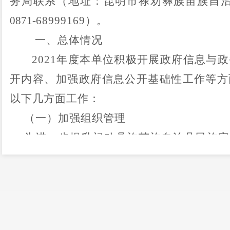
务局联系（地址：昆明市
禄劝彝族苗族自
0871-
68999169
）。
一、
总体情况
2021
年度本单位积极开展政府信息与政
开内容、加强政府信息公开基础性工作等方
以下几方面工作：
（一）加强组织管理
为进一步提升
禄劝彝族苗族自治县民族宗
力和水平，更好地服务全
县
经济社会改革发
教事务局
成立了以局长为组长，
副局长为副
府信息公开工作领导小组，并明确了办公室
工作人员。本年度，
禄劝彝族苗族自治县民