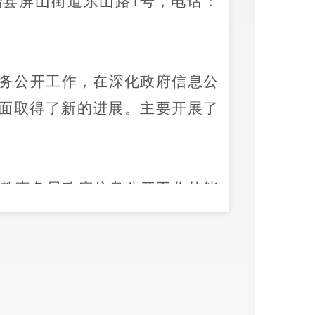
治县
屏山街道东山路
1号
，电话：
务公开工作，在深化政府信息公
面取得了新的进展。主要开展了
教事务局
政府信息公开工作的能
展。
禄劝彝族苗族自治县民族宗
组长，
各科室负责人为组员的政
主任作为专职负责政府信息公开
族宗教事务局
认真落实《中华人