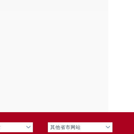
0
申请人情况
法人或其他组织
总计
商业
科研
社会公
法律服
其他
企业
机构
益组织
务机构
0
0
0
0
0
1
0
0
0
0
0
0
0
0
0
0
0
0
0
0
0
0
0
0
0
0
0
0
0
1
0
0
0
0
0
0
0
0
0
0
0
0
0
0
0
0
0
0
站
其他省市网站
0
0
0
0
0
0