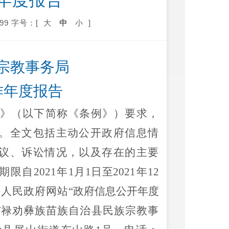
年度报告
99
字号：[
大
中
小
]
宗教事务局
作年度报告
》（以下简称《条例》）要求，
。全文包括主动公开政府信息情
议、诉讼情况，以及存在的主要
期限自
202
1
年
1月1日至202
1
年
12
县
人民政府网站
“政府信息公开年度
与
禄劝彝族苗族自治县
民族宗教事