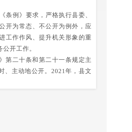
《条例》要求，严格执行县委、
公开为常态、不公开为例外，应
进工作作风、提升机关形象的重
务公开工作。
》第二十条和第二十一条规定主
时、主动地公开。
2021
年，
县
文
信息，包括
机构职能、
财政
预算
服务、重点领域专题、工作信息
布信息
130
条。收到人大代表建议
理完成。
2021
年
受理行政许可件
结果。