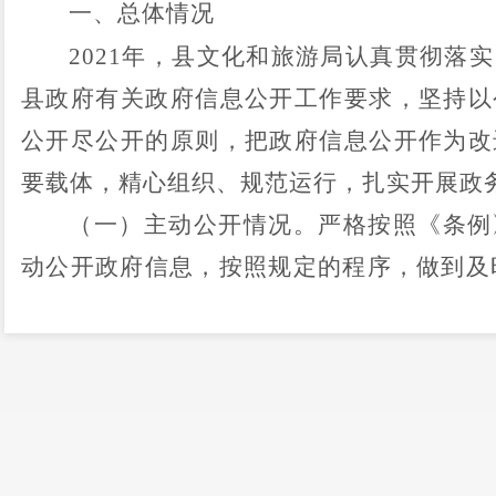
一、总体情况
2021
年，县文化和旅游局认真贯彻落实
县政府有关政府信息公开工作要求，坚持以
公开尽公开的原则，把政府信息公开作为改
要载体，精心组织、规范运行，扎实开展政
（一）
主动公开情况
。
严格按照《条例
动公开政府信息，
按照规定的程序，做到及
化和旅游局通过网站
、新媒体
主动公开政府
决算
、
行政审批
事项、
权责清单、
公共
文化
等内容。通过
“
禄劝文化旅游
”
微信公众号发
4
条，政协委员提案
5
条，均在规定时间内办
22
件、办结
22
件，均在
时限
办结并上网公示