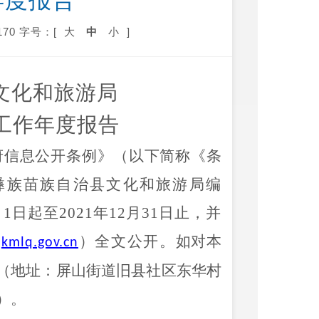
年度报告
70
字号：[
大
中
小
]
文化和旅游局
工作年度报告
府信息公开条例》（以下简称《条
彝族苗族自治县文化和旅游局编
月
1
日起至
2021
年
12
月
31
日止，并
（
）全文公开。
如对本
kmlq.gov.cn
（地址：屏山街道旧县社区东华村
）。